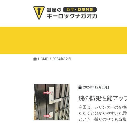
コ
ナ
ン
ビ
テ
ゲ
ン
ー
ツ
シ
へ
ョ
ス
ン
キ
に
ッ
移
HOME
2024年12月
プ
動
2024年12月10日
鍵の防犯性能アッ
今回は、シリンダーの交換
ただくと分かりやすいと思
という一括りの中でも当然、