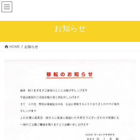
コ
ナ
ン
ビ
テ
ゲ
ン
ー
お知らせ
ツ
シ
へ
ョ
ス
ン
HOME
お知らせ
キ
に
ッ
移
プ
動