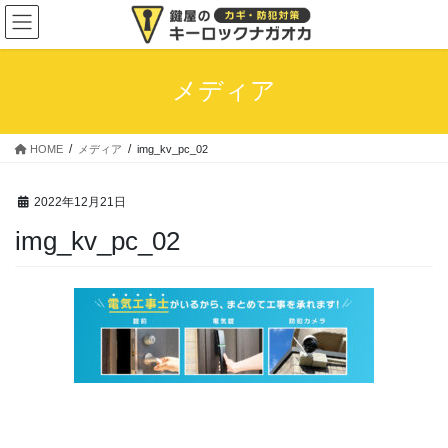
コ
ナ
ン
ビ
テ
ゲ
ン
ー
メディア
ツ
シ
へ
ョ
ス
ン
HOME
メディア
img_kv_pc_02
キ
に
ッ
移
プ
動
2022年12月21日
img_kv_pc_02