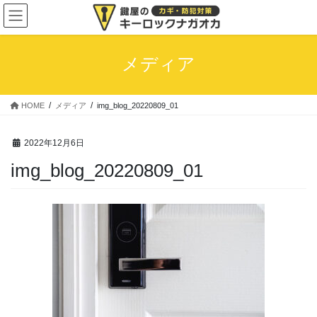
コ
ナ
ン
ビ
テ
ゲ
ン
ー
メディア
ツ
シ
へ
ョ
ス
ン
HOME
メディア
img_blog_20220809_01
キ
に
ッ
移
プ
動
2022年12月6日
img_blog_20220809_01